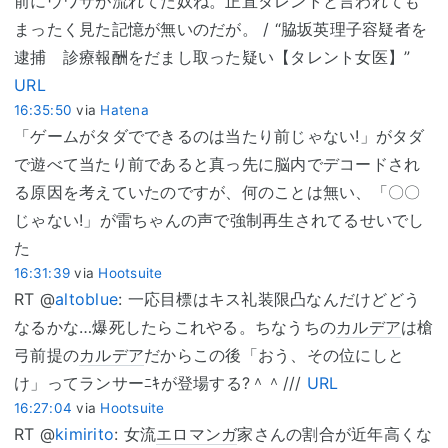
前にウワサが流れてた奴ね。正直タレントと言われても
まったく見た記憶が無いのだが。 / “脇坂英理子容疑者を
逮捕 診療報酬をだまし取った疑い【タレント女医】”
URL
16:35:50
via
Hatena
「ゲームがタダでできるのは当たり前じゃない!」がタダ
で遊べて当たり前であると真っ先に脳内でデコードされ
る原因を考えていたのですが、何のことは無い、「〇〇
じゃない!」が雷ちゃんの声で強制再生されてるせいでし
た
16:31:39
via
Hootsuite
RT @
altoblue
: 一応目標はキス礼装限凸なんだけどどう
なるかな…爆死したらこれやる。ちなうちの
カルデア
は槍
弓前提の
カルデア
だからこの後「おう、その位にしと
け」ってランサーﾆｷが登場する?＾＾///
URL
16:27:04
via
Hootsuite
RT @
kimirito
: 女流
エロマンガ
家さんの割合が近年高くな