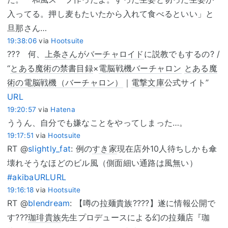
入ってる。押し麦もたいたから入れて食べるといい」と
旦那さん…
19:38:06
via
Hootsuite
??? 何、
上条さん
が
バーチャロイド
に説教でもするの? /
“
とある魔術の禁書目録
×
電脳戦機バーチャロン
とある魔
術の電脳戦機（バーチャロン）
｜
電撃文庫
公式サイト”
URL
19:20:57
via
Hatena
ううん、自分でも嫌なことをやってしまった…。
19:17:51
via
Hootsuite
RT @
slightly_fat
: 例の
すき家
現在店外10人待ちしかも傘
壊れそうなほどのビル風（側面細い通路は風無い）
#akiba
URL
URL
19:16:18
via
Hootsuite
RT @
blendream
: 【噂の拉麺貴族????】遂に情報公開で
す???
珈琲貴族
先生プロデュースによる幻の拉麺店『珈