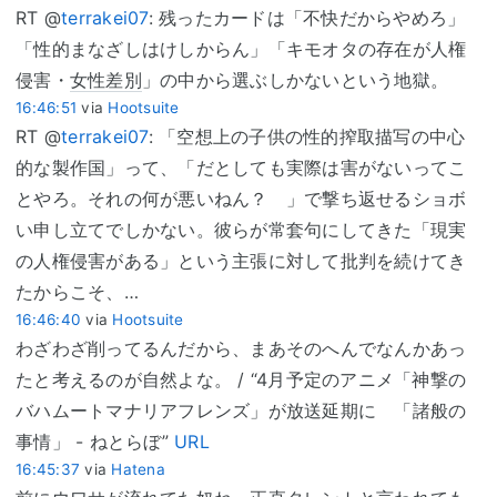
RT @
terrakei07
: 残ったカードは「不快だからやめろ」
「性的まなざしはけしからん」「キモオタの存在が人権
侵害・
女性差別
」の中から選ぶしかないという地獄。
16:46:51
via
Hootsuite
RT @
terrakei07
: 「空想上の子供の性的搾取描写の中心
的な製作国」って、「だとしても実際は害がないってこ
とやろ。それの何が悪いねん？ 」で撃ち返せるショボ
い申し立てでしかない。彼らが常套句にしてきた「現実
の人権侵害がある」という主張に対して批判を続けてき
たからこそ、…
16:46:40
via
Hootsuite
わざわざ削ってるんだから、まあそのへんでなんかあっ
たと考えるのが自然よな。 / “4月予定のアニメ「神撃の
バハムートマナリアフレンズ」が放送延期に 「諸般の
事情」 - ねとらぼ”
URL
16:45:37
via
Hatena