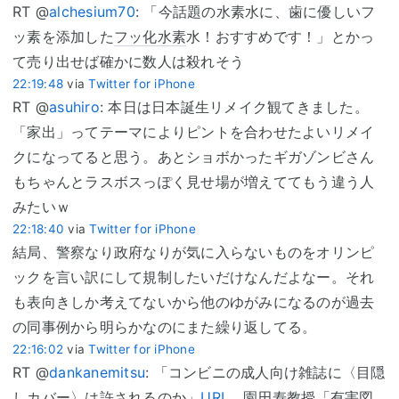
RT @
alchesium70
: 「今話題の水素水に、歯に優しいフ
ッ素を添加した
フッ化水素
水！おすすめです！」とかっ
て売り出せば確かに数人は殺れそう
22:19:48
via
Twitter for iPhone
RT @
asuhiro
: 本日は日本誕生リメイク観てきました。
「家出」ってテーマによりピントを合わせたよいリメイ
クになってると思う。あとショボかったギガゾンビさん
もちゃんとラスボスっぽく見せ場が増えててもう違う人
みたいｗ
22:18:40
via
Twitter for iPhone
結局、警察なり政府なりが気に入らないものをオリンピ
ックを言い訳にして規制したいだけなんだよなー。それ
も表向きしか考えてないから他のゆがみになるのが過去
の同事例から明らかなのにまた繰り返してる。
22:16:02
via
Twitter for iPhone
RT @
dankanemitsu
: 「コンビニの成人向け雑誌に〈目隠
しカ
バー
〉は許されるのか」
URL
園田寿
教授「
有害図