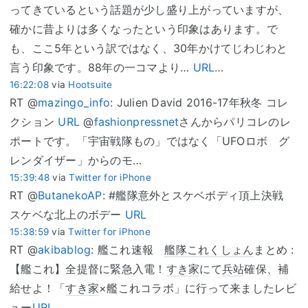
ってきているという話題が少し盛り上がっていますが、
確かに昔よりは多くなったという印象はあります。で
も、ここ5年という訳ではなく、30年かけてじわじわと
言う印象です。88年の一コマより…
URL
…
16:22:08
via
Hootsuite
RT @
mazingo_info
: Julien David 2016-17年秋冬 コレ
クション
URL
@
fashionpressnet
さんからパリコレのレ
ポートです。「宇宙戦隊もの」ではなく「UFOロボ グ
レンダイザー」からのモ…
15:39:48
via
Twitter for iPhone
RT @
ButanekoAP
: #艦隊意外とスケベボディ頂上決戦
スケベな北上のボデー
URL
15:38:59
via
Twitter for iPhone
RT @
akibablog
: 艦これ速報
艦隊これくしょん
まとめ :
【艦これ】全提督に緊急入電！
すき家
にて
兵站
確保、補
給せよ！「
すき家
×艦これコラボ」に行って来ましたレビ
ュー
URL