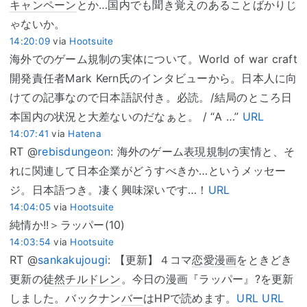
キャンペーン
とか…国内でも聞き覚えのあることばかりじ
ゃないか。
14:20:09
via
Hootsuite
海外でのゲーム規制の実体について。World of war craft
開発責任者Mark Kern氏のインタビューから。日本人に向
けての記事なので日本語訳付き。必読。/結局のところ日
本国内の状況と大差ないのだなぁと。 / “A …”
URL
14:07:41
via
Hatena
RT @
rebisdungeon
: 海外のゲーム
表現規制
の実情と、そ
れに関連して日本企業がどうすべきか…というメッセー
ジ。日本語つき。凄く興味深いです…！
URL
14:04:05
via
Hootsuite
純情か!!＞ラッパー(10)
14:03:54
via
Hootsuite
RT @
sankakujougi
: 【更新】４コマ
恋愛漫画
をときどき
更新の
徒然チルドレン
。今日の漫画『ラッパー』?を更新
しました。バックナン
バー
はHPで読めます。
URL
URL