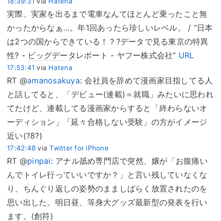
18:39:31
via
Hatena
実際、実家を出るまで電車なんてほとんど乗ったこと無
かったからなぁ…。年1回あったら珍しいレベル。 / “日本
は2つの国からできている！？?データで見る東京の特異
性? -
ビッグデータ
レポート - ヤフー株式会社”
URL
17:53:41
via
Hatena
RT @
amanosakuya
: 会社員を辞めて漫画家目指してる人
と話してると、「デビュー(連載)＝就職」みたいに思われ
てたけど、連載してる漫画家からすると「終わらないオ
ーディション」「延々合格しない受験」の方がイメージ
近い(?8?)
17:42:48
via
Twitter for iPhone
RT @
pinpai
: アナル舐め専門店で突然、嬢が「お腹痛い
んでトイレ行っていいですか？」と言い残していなくな
り、ちんぐり返しの姿勢のまましばらく放置されたのを
思い出した。明日昼、等身大グッズ最新型の発表を行い
ます。(創符)