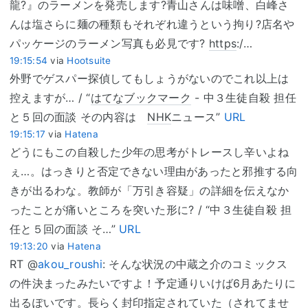
龍?』のラーメンを発売します?青山さんは味噌、白峰さ
んは塩さらに麺の種類もそれぞれ違うという拘り?店名や
パッケージのラーメン写真も必見です?
https
:/…
19:15:54
via
Hootsuite
外野でゲスパー探偵してもしょうがないのでこれ以上は
控えますが… / “
はてなブックマーク
- 中３生徒自殺 担任
と５回の面談 その内容は
NHK
ニュース”
URL
19:15:17
via
Hatena
どうにもこの自殺した少年の思考がトレースし辛いよね
ぇ…。はっきりと否定できない理由があったと邪推する向
きが出るわな。教師が「万引き容疑」の詳細を伝えなか
ったことが痛いところを突いた形に? / “中３生徒自殺 担
任と５回の面談 そ…”
URL
19:13:20
via
Hatena
RT @
akou_roushi
: そんな状況の中蔵之介のコミックス
の件決まったみたいですよ！予定通りいけば6月あたりに
出るぽいです。長らく封印指定されていた（されてませ