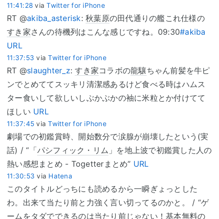
11:41:28
via
Twitter for iPhone
RT @
akiba_asterisk
:
秋葉原
の田代通りの艦これ仕様の
すき家
さんの待機列はこんな感じですね。09:30
#akiba
URL
11:37:53
via
Twitter for iPhone
RT @
slaughter_z
:
すき家
コラボの
龍驤
ちゃん前髪を牛ピ
ンでとめててスッキリ清潔感あるけど食べる時はハムス
ター食いして欲しいしぶかぶかの袖に米粒とか付けてて
ほしい
URL
11:37:45
via
Twitter for iPhone
劇場での初鑑賞時、開始数分で涙腺が崩壊したという(実
話) / “「
パシフィック・リム
」を地上波で初鑑賞した人の
熱い感想まとめ - Togetterまとめ”
URL
11:30:53
via
Hatena
このタイトルどっちにも読めるから一瞬ぎょっとした
わ。出来て当たり前と力強く言い切ってるのかと。 / “ゲ
ームをタダでできるのは当たり前じゃない！基本無料の