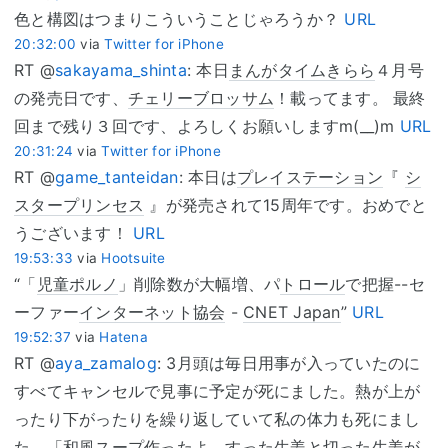
色と構図はつまりこういうことじゃろうか？
URL
20:32:00
via
Twitter for iPhone
RT @
sakayama_shinta
: 本日
まんがタイムきらら
４月号
の発売日です、
チェリーブロッサム
！載ってます。 最終
回まで残り３回です、よろしくお願いしますm(__)m
URL
20:31:24
via
Twitter for iPhone
RT @
game_tanteidan
: 本日は
プレイステーション
『
シ
スタープリンセス
』が発売されて15周年です。おめでと
うございます！
URL
19:53:33
via
Hootsuite
“「
児童ポルノ
」削除数が大幅増、パ
トロール
で把握--セ
ーファー
インターネット協会
-
CNET Japan
”
URL
19:52:37
via
Hatena
RT @
aya_zamalog
: 3月頭は毎日用事が入っていたのに
すべてキャンセルで見事に予定が死にました。熱が上が
ったり下がったりを繰り返していて私の体力も死にまし
た。「和風スープ作ったよ。すった生姜と切った生姜が