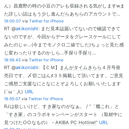
ん）昌鹿野の時の小豆のアレも収録される気がしますwま
た詳しい話はもう少し進んだらあちらのアカウントで…
19:00:07
via
Twitter for iPhone
RT @
akikonishi
: まだ見本誌届いてないので確認できて
ないのですが、今回からデータをグレースケールにして
みたのじゃ…(今までモノクロ二値でした)ちょっと見た感
じ変わったりするのかしら…手探り手探り…
18:56:43
via
Twitter for iPhone
RT @
akikonishi
: 【ＣＭ】
まんがタイムきらら
４月号発
売日です、〆切ごはん♯３５掲載して頂いてます。ご意見
ご感想ご支援なにとなにとぞよろしくお願いいたします
(´ω｀人)
URL
18:55:07
via
Twitter for iPhone
RJは欲しいけど、
すき家
なのがなぁ。 / “「艦これ」と
「
すき家
」のコラボキャンペーンがスタート （取材中に
見つけた○○なもの） -
AKIBA PC Hotline!
”
URL