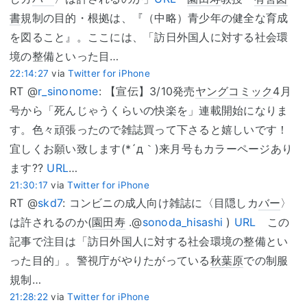
書
規制の目的・根拠は、『（中略）青少年の健全な育成
を図ること』。ここには、「訪日外国人に対する社会環
境の整備といった目…
22:14:27
via
Twitter for iPhone
RT @
r_sinonome
: 【宣伝】3/10発売
ヤングコミック
4月
号から「死んじゃうくらいの快楽を」連載開始になりま
す。色々頑張ったので雑誌買って下さると嬉しいです！
宜しくお願い致します(*´д｀)来月号もカラーページあり
ます??
URL
…
21:30:17
via
Twitter for iPhone
RT @
skd7
: コンビニの成人向け雑誌に〈目隠しカ
バー
〉
は許されるのか(
園田寿
.@
sonoda_hisashi
)
URL
この
記事で注目は「訪日外国人に対する社会環境の整備とい
った目的」。警視庁がやりたがっている
秋葉原
での制服
規制…
21:28:22
via
Twitter for iPhone