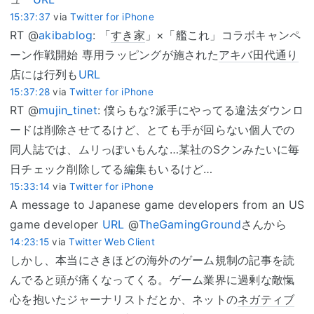
15:37:37
via
Twitter for iPhone
RT @
akibablog
: 「
すき家
」×「艦これ」コラボキャンペ
ーン作戦開始 専用ラッピングが施された
アキバ田代通り
店には行列も
URL
15:37:28
via
Twitter for iPhone
RT @
mujin_tinet
: 僕らもな?派手にやってる違法ダウンロ
ードは削除させてるけど、とても手が回らない個人での
同人誌では、ムリっぽいもんな…某社のSクンみたいに毎
日チェック削除してる編集もいるけど…
15:33:14
via
Twitter for iPhone
A message to Japanese game developers from an US
game developer
URL
@
TheGamingGround
さんから
14:23:15
via
Twitter Web Client
しかし、本当にさきほどの海外のゲーム規制の記事を読
んでると頭が痛くなってくる。ゲーム業界に過剰な敵愾
心を抱いたジャーナリストだとか、ネットの
ネガティブ