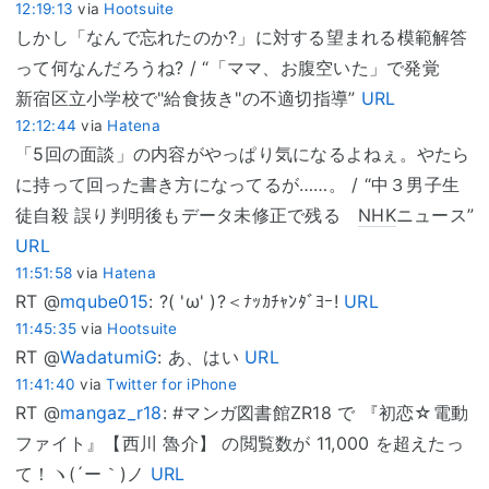
12:19:13
via
Hootsuite
しかし「なんで忘れたのか?」に対する望まれる模範解答
って何なんだろうね? / “「ママ、お腹空いた」で発覚
新宿区立小学校で"給食抜き"の不適切指導”
URL
12:12:44
via
Hatena
「5回の面談」の内容がやっぱり気になるよねぇ。やたら
に持って回った書き方になってるが……。 / “中３男子生
徒自殺 誤り判明後もデータ未修正で残る
NHK
ニュース”
URL
11:51:58
via
Hatena
RT @
mqube015
: ?( 'ω' )?＜ﾅｯｶﾁｬﾝﾀﾞﾖｰ!
URL
11:45:35
via
Hootsuite
RT @
WadatumiG
: あ、はい
URL
11:41:40
via
Twitter for iPhone
RT @
mangaz_r18
: #マンガ図書館ZR18 で 『初恋☆電動
ファイト』【西川 魯介】 の閲覧数が 11,000 を超えたっ
て！ヽ(´ー｀)ノ
URL