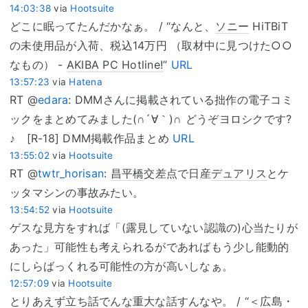
14:03:38
via
Hootsuite
どこに眠ってたんだかなぁ。 / “なんと、
ソニー
HiTBiT
の未使用品が入荷、税込14万円 （取材中に見つけた○○
なもの） -
AKIBA PC Hotline!
”
URL
13:57:23
via
Hatena
RT @
edara
: DMMさんに掲載されている拙作の電子コミ
ックをまとめてみました(∩´∀｀)∩ どうぞヨロシクです?
♪ [R-18] DMM掲載作品まとめ
URL
13:55:02
via
Hootsuite
RT @
twtr_horisan
:
昌平橋
交差点で日産
デュアリス
とケ
ッタマシンの事故みたい。
13:54:52
via
Hootsuite
ゲスな見方をすれば「(露見していない認識の)心当たりが
あった」可能性も考えられるがであればもう少し能動的
にしらばっくれる可能性の方が高いしなぁ。
12:57:09
via
Hootsuite
とりあえず立ち話でんな重大な話すんなや。 / “＜広島・