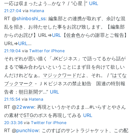
一応は収まったよう…かな？ / “心星 |”
URL
21:27:04
via
Hatena
RT @
shinboshi_ss
: 編集部との連携が取れず、余計な混
乱を招き、お待たせした事をお詫び致します。【編集部
からのお詫び】URL⇒
URL
【
佐倉色
からの謝罪とご報告】
URL⇒
URL
…
21:19:04
via
Twitter for iPhone
それぞれが思い描く「JKビジネス」で語ってるから話が
まるで噛み合わないということにまず目を向けて欲しい
んだけれどなぁ。
マジックワード
だよ、それ。 / “
はてな
ブックマーク
- ＪＫビジネスの禁止勧告 国連の特別報
告者：
朝日新聞
デ…”
URL
21:15:54
via
Hatena
RT @
22www
: 再現というかそのまま…#いらすとやさん
の素材で
STG
のボスを再現してみる
URL
20:33:36
via
Twitter for iPhone
RT @
punchlow
: このすばのサントラジャケット、この配