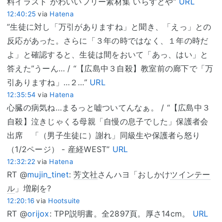
料イラスト かわいいフリー素材集 いらすとや”
URL
12:40:25
via
Hatena
”生徒に対し「万引がありますね」と聞き、「えっ」との
反応があった。さらに「３年の時ではなく、１年の時だ
よ」と確認すると、生徒は間をおいて「あっ、はい」と
答えた”うーん… / “【広島中３自殺】教室前の廊下で「万
引ありますね」…２…”
URL
12:35:54
via
Hatena
心臓の病気ね…まるっと嘘ついてんなぁ。 / “【広島中３
自殺】泣きじゃくる母親「自慢の息子でした」保護者会
出席 「（男子生徒に）謝れ」同級生や保護者ら怒り
（1/2ページ） - 産経WEST”
URL
12:32:22
via
Hatena
RT @
mujin_tinet
:
芳文社
さんハヨ「おしかけ
ツインテー
ル
」増刷を?
12:20:16
via
Hootsuite
RT @
orijox
: TPP説明書。全2897頁。厚さ14cm。
URL