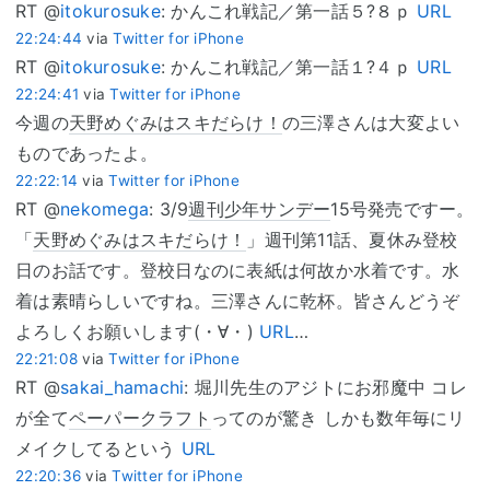
RT @
itokurosuke
: かんこれ戦記／第一話５?８ｐ
URL
22:24:44
via
Twitter for iPhone
RT @
itokurosuke
: かんこれ戦記／第一話１?４ｐ
URL
22:24:41
via
Twitter for iPhone
今週の
天野めぐみはスキだらけ！
の三澤さんは大変よい
ものであったよ。
22:22:14
via
Twitter for iPhone
RT @
nekomega
: 3/9
週刊少年サンデー
15号発売ですー。
「
天野めぐみはスキだらけ！
」週刊第11話、夏休み登校
日のお話です。登校日なのに表紙は何故か水着です。水
着は素晴らしいですね。三澤さんに乾杯。皆さんどうぞ
よろしくお願いします(・∀・)
URL
…
22:21:08
via
Twitter for iPhone
RT @
sakai_hamachi
: 堀川先生のアジトにお邪魔中 コレ
が全て
ペーパークラフト
ってのが驚き しかも数年毎にリ
メイクしてるという
URL
22:20:36
via
Twitter for iPhone