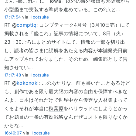
ょん -艦これ-
」に「Iowa」以外の海外艦娘も大型艦から
小型艦まで実装する準備を進めている。この2点と…
17:17:54
via
Hootsuite
RT @
comptiq
:
コンプティーク
4月号（3月10日売）にて
掲載される「艦これ」記事の情報について、8日（火）
23：30ごろに
まとめサイト
にて、情報の一部を切り出
し、読者の皆さまに誤解をあたえる内容が本誌発売日前
にアップされておりました。そのため、編集部として告
知させてい…
17:17:48
via
Hootsuite
RT @
kokonoki
: このあたりな、前も書いたことあるけど
も、創作である限り最大限の内容の自由を保障すべきな
んよ、日本はそれだけで世界中から優秀な人材集まって
くるよそれが本当に
秋葉原
をハリウッドにしようとかっ
てお題目の一番の有効戦略なんだぜコストも限りなくか
からな…
16:49:07
via
Hootsuite