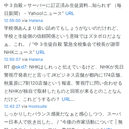
中３自殺＞サー
バー
に訂正済み生徒資料…知られず （
毎
日新聞
） -
Yahoo!
ニュース”
URL
12:55:00
via
Hatena
学校側あんまり追い詰めてもしょうがないのだけれど、
学校と生徒側の信頼関係という意味ではズタボロだよな
ぁ、これ。 / “中３生徒自殺 緊急全校集会で校長が謝罪
NHK
ニュース”
URL
12:50:07
via
Hatena
RT @
skd7
:
NHK
はしれっと伝えているけど、
NHK
が先日
警視庁発表だと言ってJKビジネス店舗が都内に174店舗、
秋葉原
に7割120店舗という報道。警視庁に問い合わせる
と
NHK
が独自で取材したものと回答が来るとのことなん
だけど、これどうするの？
URL
…
12:42:27
via
Hootsuite
しっかりしたバランス感覚だなぁと感心しつつ、スーパ
ー日本人で
吹き出し
た。 / “今後の作家活動について | 無