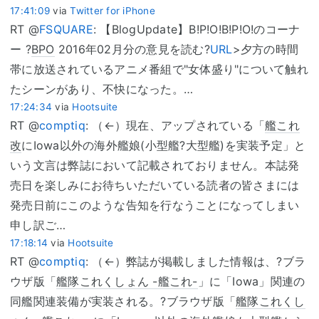
17:41:09
via
Twitter for iPhone
RT @
FSQUARE
: 【BlogUpdate】B!P!O!B!P!O!のコーナ
ー ?
BPO
2016年02月分の意見を読む?
URL
>夕方の時間
帯に放送されているアニメ番組で"女体盛り"について触れ
たシーンがあり、不快になった。…
17:24:34
via
Hootsuite
RT @
comptiq
: （←）現在、アップされている「
艦これ
改
にIowa以外の海外艦娘(小型艦?大型艦)を実装予定」と
いう文言は弊誌において記載されておりません。本誌発
売日を楽しみにお待ちいただいている読者の皆さまには
発売日前にこのような告知を行なうことになってしまい
申し訳ご…
17:18:14
via
Hootsuite
RT @
comptiq
: （←）弊誌が掲載しました情報は、?ブラ
ウザ版「
艦隊これくしょん -艦これ-
」に「Iowa」関連の
同艦関連装備が実装される。?ブラウザ版「
艦隊これくし